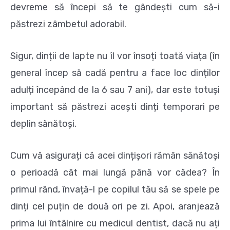
devreme să începi să te gândești cum să-i
păstrezi zâmbetul adorabil.
Sigur, dinții de lapte nu îl vor însoți toată viața (în
general încep să cadă pentru a face loc dinților
adulți începând de la 6 sau 7 ani), dar este totuși
important să păstrezi acești dinți temporari pe
deplin sănătoși.
Cum vă asigurați că acei dințișori rămân sănătoși
o perioadă cât mai lungă până vor cădea? În
primul rând, învață-l pe copilul tău să se spele pe
dinți cel puțin de două ori pe zi. Apoi, aranjează
prima lui întâlnire cu medicul dentist, dacă nu ați