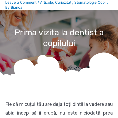
Leave a Comment
/
Articole
,
Curiozitati
,
Stomatologie Copii
/
By
Bianca
Prima vizita la dentist a
copilului
Fie că micuțul tău are deja toți dinții la vedere sau
abia încep să îi erupă, nu este niciodată prea