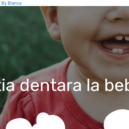
/ By
Bianca
ia dentara la be