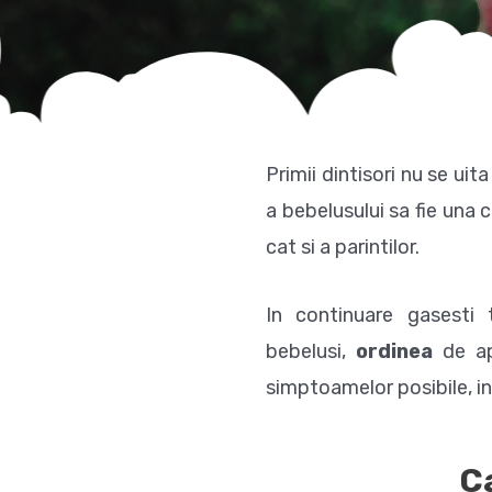
Primii dintisori nu se ui
a bebelusului sa fie una 
cat si a parintilor.
In continuare gasesti t
bebelusi,
ordinea
de ap
simptoamelor posibile, ins
Ca