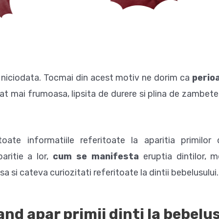
ta niciodata. Tocmai din acest motiv ne dorim ca
perio
cat mai frumoasa, lipsita de durere si plina de zambete
oate informatiile referitoate la aparitia primilor d
aritie a lor,
cum se manifesta
eruptia dintilor,
a si cateva curiozitati referitoate la dintii bebelusului.
nd apar primii dinti la bebelu