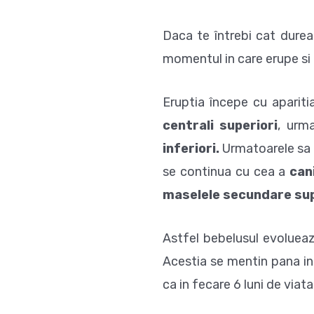
Daca te întrebi cat durea
momentul in care erupe si p
Eruptia începe cu apariti
centrali superiori
, urm
inferiori.
Urmatoarele sa
se continua cu cea a
can
maselele secundare sup
Astfel bebelusul evolueaza
Acestia se mentin pana in 
ca in fecare 6 luni de viata