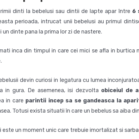
rimii dinti la bebelusi sau dintii de lapte apar între
6 
asta perioada, intrucat unii bebelusi au primul dintisor
i un dinte pana la prima lor zi de nastere.
mati inca din timpul in care cei mici se afla in burtica
.
 bebelusii devin curiosi in legatura cu lumea inconjurat
a in gura. De asemenea, isi dezvolta
obiceiul de 
ea in care
parintii incep sa se gandeasca la aparit
asea. Totusi exista situatii în care un bebelus sa aiba dint
i este un moment unic care trebuie imortalizat si sarba