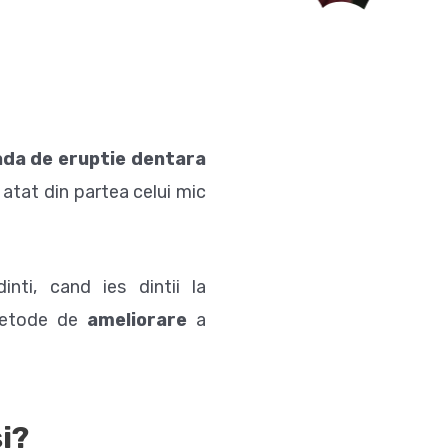
ada de eruptie
dentara
 atat din partea celui mic
inti, cand ies dintii la
 metode de
ameliorare
a
si?