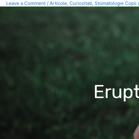
Leave a Comment
/
Articole
,
Curiozitati
,
Stomatologie Copii
Erupt