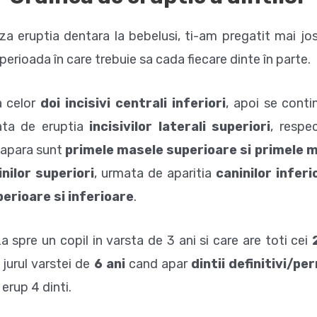
za eruptia dentara la bebelusi, ti-am pregatit mai jo
erioada în care trebuie sa cada fiecare dinte în parte.
a celor
doi incisivi centrali inferiori
, apoi se conti
ata de eruptia
incisivilor laterali superiori
, respe
 apara sunt
primele masele superioare si primele m
inilor superiori
, urmata de aparitia
caninilor inferi
erioare si inferioare
.
 spre un copil in varsta de 3 ani si care are toti cei
jurul varstei de
6 ani
cand apar
dintii definitivi/p
 erup 4 dinti.