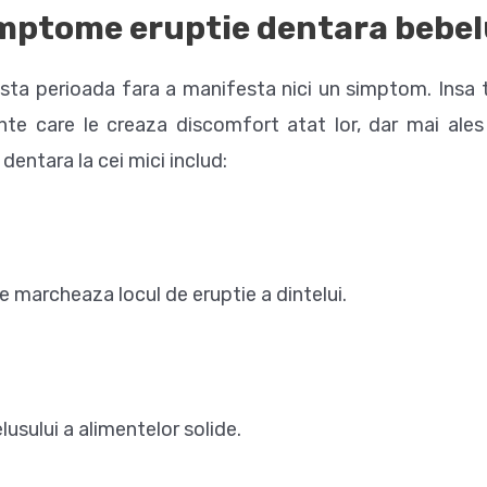
mptome eruptie dentara bebel
esta perioada fara a manifesta nici un simptom. Insa to
nte care le creaza discomfort atat lor, dar mai ales
dentara la cei mici includ:
are marcheaza locul de eruptie a dintelui.
usului a alimentelor solide.