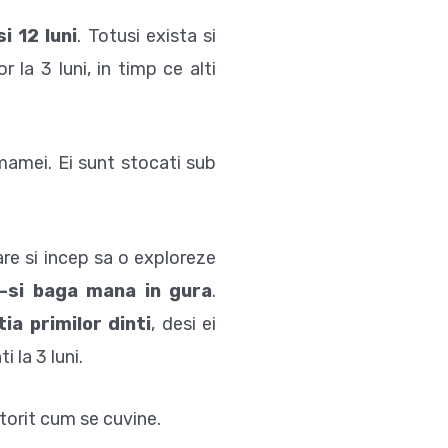
si 12 luni
. Totusi exista si
 la 3 luni, in timp ce alti
 mamei. Ei sunt stocati sub
oare si incep sa o exploreze
a-si baga mana in gura
.
ia primilor dinti
, desi ei
i la 3 luni.
torit cum se cuvine.