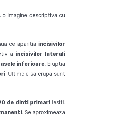
s o imagine descriptiva cu
nua ce aparitia
incisivilor
ctiv a
incisivilor laterali
asele inferioare
. Eruptia
ori
. Ultimele sa erupa sunt
20 de dinti primari
iesiti.
ermanenti
. Se aproximeaza